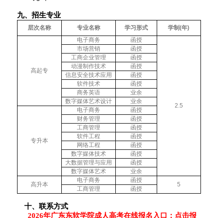
九、
招生专业
层次名称
专业名称
学习形式
学制
(
年
)
电子商务
函授
市场营销
函授
工商企业管理
函授
动漫制作技术
函授
高起专
信息安全技术应用
函授
软件技术
函授
商务英语
业余
数字媒体艺术设计
业余
2.5
电子商务
函授
财务管理
函授
工商管理
函授
软件工程
函授
专升本
网络工程
函授
数字媒体技术
函授
大数据管理与应用
函授
数字媒体艺术
业余
电子商务
函授
高升本
5
工商管理
函授
十、
联系方式
2
026年广东东软学院成人高考在线报名入口：点击报