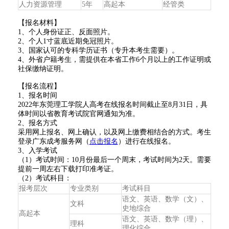
人力资源管理
5年
高起本
经管类
【报名材料】
1、个人身份证正、反面照片。
2、个人1寸蓝底近期免冠照片。
3、国家认可的专科学历证书（专升本考生需要）。
4、外省户籍考生，需提供在本省工作6个月以上的工作证明或
社保缴纳证明。
【报名流程】
1、报名时间
2022年东莞理工学院人高考在线报名时间截止至8月31日，具
体时间以省教育考试院官网通知为准。
2、报名方式
采用网上报名、网上确认，以及网上缴费相结合的方式。考生
登录广东成考服务网（
点击报名
）进行在线报名。
3、入学考试
（1）考试时间：10月份最后一个周末，考试时间为2天。需要
提前一周左右下载打印准考证。
（2）考试科目：
报考层次
专业类别
考试科目
语文、英语、数学（文）、
文科
史地综合
高起本
语文、英语、数学（理）、
理科
理化综合