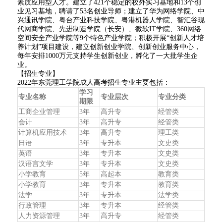
素质应用型人才。建立了421个稳定的校外实习基地和13个创
业见习基地，聘请了53名创业导师；建立了华为网络学院、中
兴通讯学院、粤台产业科技学院、粤港机器人学院、智汇谷现
代网商学院、先进制造学院（长安）、微软IT学院、360网络
空间安全产业学院等9个特色产业学院；积极开展“创新人才培
养计划”项目建设，建立创新创业学院、创新创业服务中心，
每年安排1000万元支持学生创新创业，孵化了一大批学生企
业。
【招生专业】
2022年东莞理工学院成人高考招生专业主要包括：
学习
专业名称
专业层次
专业分类
期限
工商企业管理
3年
高升专
经管类
会计
3年
高升专
经管类
计算机应用技术
3年
高升专
理工类
日语
3年
专升本
文史类
英语
3年
专升本
文史类
汉语言文学
3年
专升本
文史类
小学教育
5年
高起本
教育类
小学教育
3年
专升本
教育类
法学
3年
专升本
法学类
行政管理
3年
专升本
经管类
人力资源管理
3年
高升专
经管类